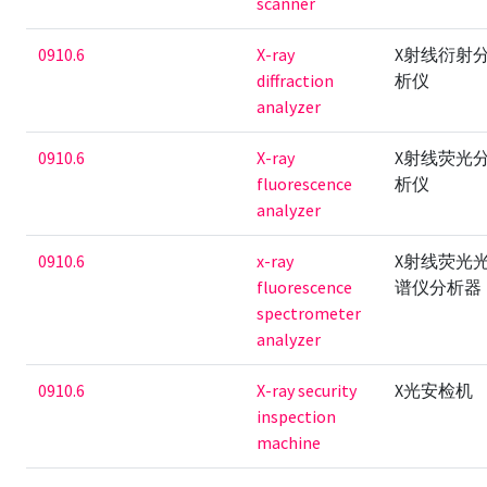
scanner
0910.6
X-ray
X射线衍射
diffraction
析仪
analyzer
0910.6
X-ray
X射线荧光
fluorescence
析仪
analyzer
0910.6
x-ray
X射线荧光
fluorescence
谱仪分析器
spectrometer
analyzer
0910.6
X-ray security
X光安检机
inspection
machine