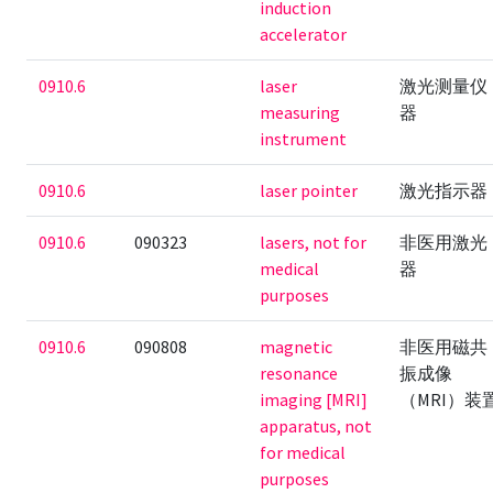
induction
accelerator
0910.6
laser
激光测量仪
measuring
器
instrument
0910.6
laser pointer
激光指示器
0910.6
090323
lasers, not for
非医用激光
medical
器
purposes
0910.6
090808
magnetic
非医用磁共
resonance
振成像
imaging [MRI]
（MRI）装
apparatus, not
for medical
purposes