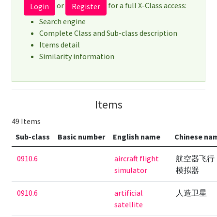
or
for a full X-Class access:
Login
Register
Search engine
Complete Class and Sub-class description
Items detail
Similarity information
Items
49 Items
Sub-class
Basic number
English name
Chinese na
0910.6
aircraft flight
航空器飞行
simulator
模拟器
0910.6
artificial
人造卫星
satellite