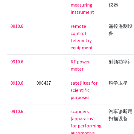
measuring
仪器
instrument
0910.6
remote
遥控遥测设
control
备
telemetry
equipment
0910.6
RF power
射频功率计
meter
0910.6
090437
satellites for
科学卫星
scientific
purposes
0910.6
scanners
汽车诊断用
[apparatus]
扫描设备
for performing
automotive