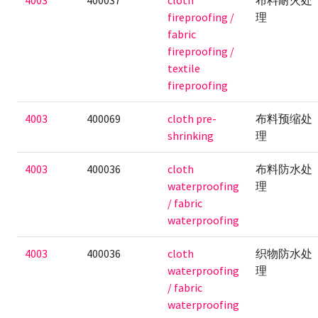
4003
400037
cloth
布料耐火处
fireproofing /
理
fabric
fireproofing /
textile
fireproofing
4003
400069
cloth pre-
布料预缩处
shrinking
理
4003
400036
cloth
布料防水处
waterproofing
理
/ fabric
waterproofing
4003
400036
cloth
织物防水处
waterproofing
理
/ fabric
waterproofing