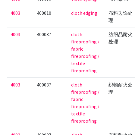
4003
400010
cloth edging
布料边饰处
理
4003
400037
cloth
纺织品耐火
fireproofing /
处理
fabric
fireproofing /
textile
fireproofing
4003
400037
cloth
织物耐火处
fireproofing /
理
fabric
fireproofing /
textile
fireproofing