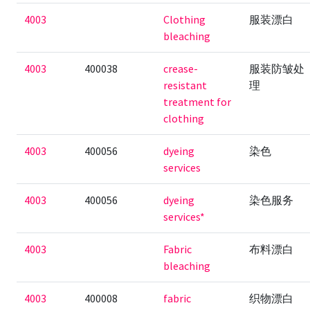
4003
Clothing
服装漂白
bleaching
4003
400038
crease-
服装防皱处
resistant
理
treatment for
clothing
4003
400056
dyeing
染色
services
4003
400056
dyeing
染色服务
services*
4003
Fabric
布料漂白
bleaching
4003
400008
fabric
织物漂白