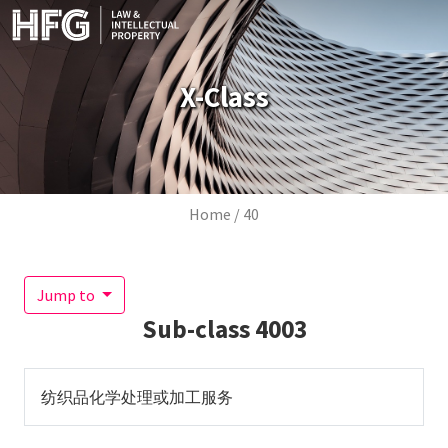
Skip to main content
X-Class
Breadcrumb
Home
40
Jump to
Sub-class
4003
纺织品化学处理或加工服务