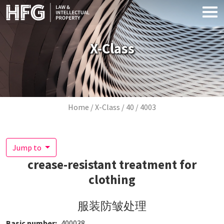
Skip to main content
X-Class
Breadcrumb
Home
X-Class
40
4003
Jump to
crease-resistant treatment for
clothing
服装防皱处理
Basic number
400038