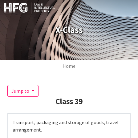
Skip to main content
X-Class
Breadcrumb
Home
Jump to
Class
39
Transport; packaging and storage of goods; travel
arrangement.