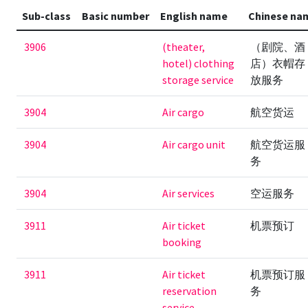
Sub-class
Basic number
English name
Chinese na
3906
(theater,
（剧院、酒
hotel) clothing
店）衣帽存
storage service
放服务
3904
Air cargo
航空货运
3904
Air cargo unit
航空货运服
务
3904
Air services
空运服务
3911
Air ticket
机票预订
booking
3911
Air ticket
机票预订服
reservation
务
service