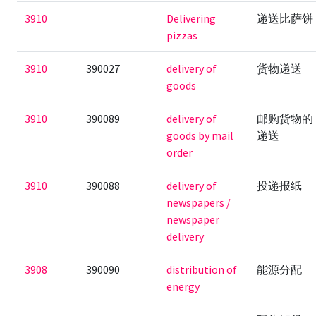
3910
Delivering
递送比萨饼
pizzas
3910
390027
delivery of
货物递送
goods
3910
390089
delivery of
邮购货物的
goods by mail
递送
order
3910
390088
delivery of
投递报纸
newspapers /
newspaper
delivery
3908
390090
distribution of
能源分配
energy