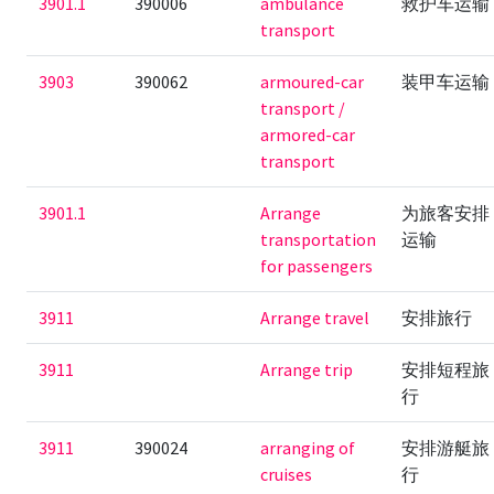
3901.1
390006
ambulance
救护车运输
transport
3903
390062
armoured-car
装甲车运输
transport /
armored-car
transport
3901.1
Arrange
为旅客安排
transportation
运输
for passengers
3911
Arrange travel
安排旅行
3911
Arrange trip
安排短程旅
行
3911
390024
arranging of
安排游艇旅
cruises
行