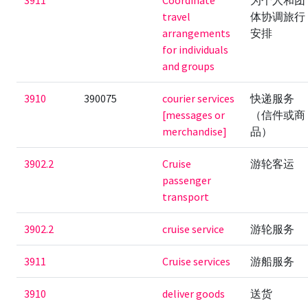
3911
Coordinate
为个人和团
travel
体协调旅行
arrangements
安排
for individuals
and groups
3910
390075
courier services
快递服务
[messages or
（信件或商
merchandise]
品）
3902.2
Cruise
游轮客运
passenger
transport
3902.2
cruise service
游轮服务
3911
Cruise services
游船服务
3910
deliver goods
送货