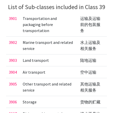
List of Sub-classes included in Class 39
3901
Transportation and
运输及运输
packaging before
前的包装服
transportation
务
3902
Marine transport and related
水上运输及
service
相关服务
3903
Land transport
陆地运输
3904
Air transport
空中运输
3905
Other transport and related
其他运输及
service
相关服务
3906
Storage
货物的贮藏