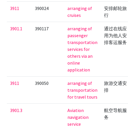
3911
390024
arranging of
安排邮轮旅
cruises
行
3901.1
390117
arranging of
通过在线应
passenger
用为他人安
transportation
排客运服务
services for
others via an
online
application
3911
390050
arranging of
旅游交通安
transportation
排
for travel tours
3901.3
Aviation
航空导航服
navigation
务
service