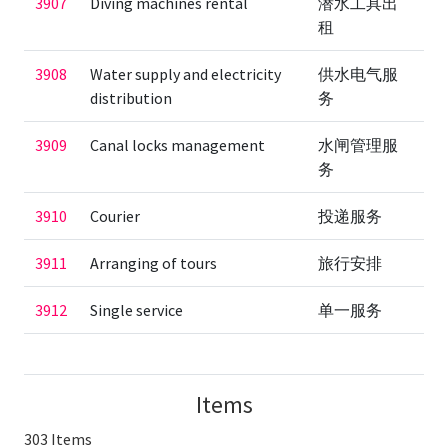
3907
Diving machines rental
潜水工具出
租
3908
Water supply and electricity
供水电气服
distribution
务
3909
Canal locks management
水闸管理服
务
3910
Courier
投递服务
3911
Arranging of tours
旅行安排
3912
Single service
单一服务
Items
303 Items