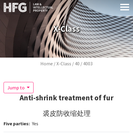
Skip to main content
X-Class
Breadcrumb
Home
X-Class
40
4003
Jump to
Anti-shrink treatment of fur
裘皮防收缩处理
Five parties
Yes