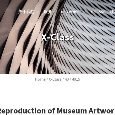
MAIN NAVIGATION ZH
关于我们
服务
HFG VOICES
X-CLASS
联
X-Class
Breadcrumb
Home
X-Class
40
4015
Reproduction of Museum Artwor