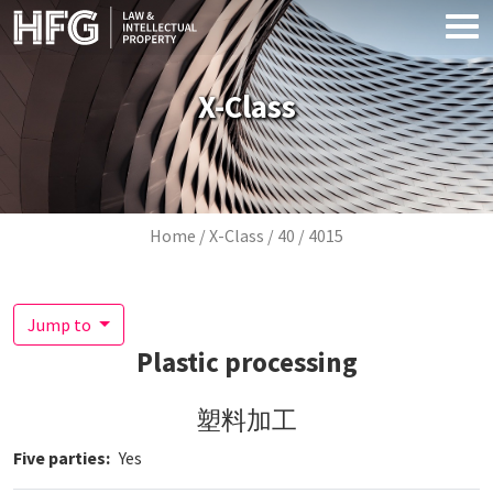
Skip to main content
X-Class
Breadcrumb
Home
X-Class
40
4015
Jump to
Plastic processing
塑料加工
Five parties
Yes