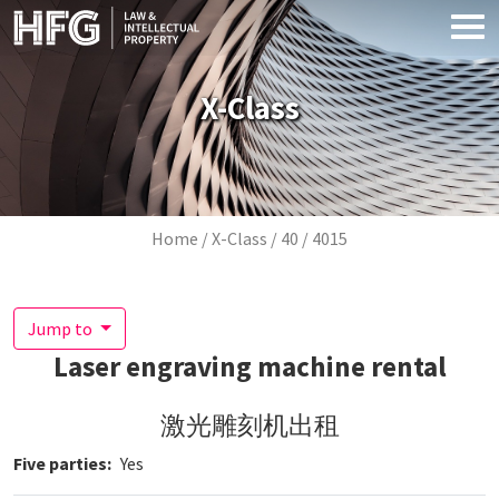
Skip to main content
X-Class
Breadcrumb
Home
X-Class
40
4015
Jump to
Laser engraving machine rental
激光雕刻机出租
Five parties
Yes