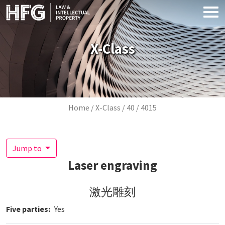
Skip to main content
X-Class
Breadcrumb
Home
X-Class
40
4015
Jump to
Laser engraving
激光雕刻
Five parties
Yes