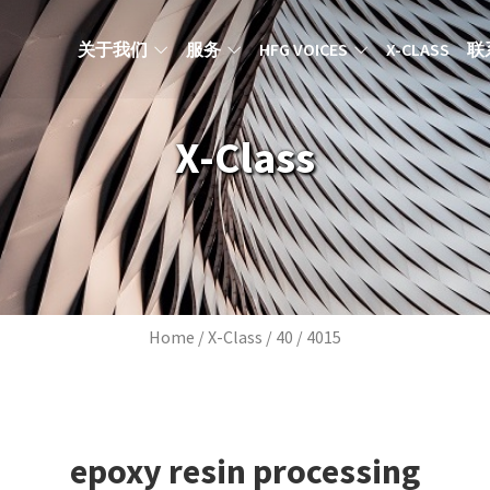
MAIN NAVIGATION ZH
关于我们
服务
HFG VOICES
X-CLASS
联
X-Class
Breadcrumb
Home
X-Class
40
4015
epoxy resin processing