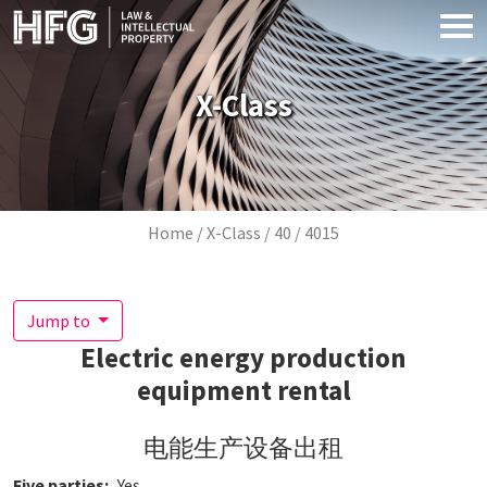
Skip to main content
X-Class
Breadcrumb
Home
X-Class
40
4015
Jump to
Electric energy production
equipment rental
电能生产设备出租
Five parties
Yes