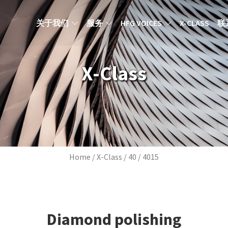
MAIN NAVIGATION ZH
关于我们
服务
HFG VOICES
X-CLASS
联
X-Class
Breadcrumb
Home
X-Class
40
4015
Diamond polishing