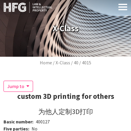
Skip to main content
X-Class
Breadcrumb
Home
X-Class
40
4015
Jump to
custom 3D printing for others
为他人定制3D打印
Basic number
400127
Five parties
No