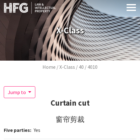
Skip to main content
X-Class
Breadcrumb
Home
X-Class
40
4010
Jump to
Curtain cut
窗帘剪裁
Five parties
Yes