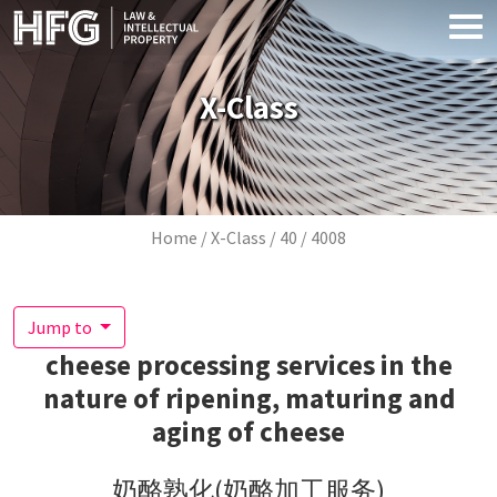
Skip to main content
X-Class
Breadcrumb
Home
X-Class
40
4008
Jump to
cheese processing services in the
nature of ripening, maturing and
aging of cheese
奶酪熟化(奶酪加工服务)