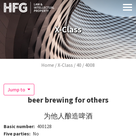
Skip to main content
X-Class
Breadcrumb
Home
X-Class
40
4008
Jump to
beer brewing for others
为他人酿造啤酒
Basic number
400128
Five parties
No