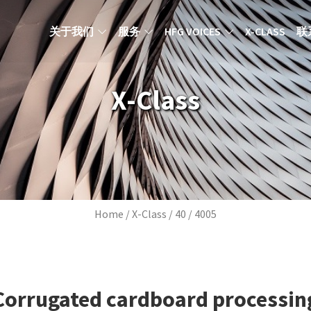
MAIN NAVIGATION ZH
关于我们
服务
HFG VOICES
X-CLASS
联
X-Class
Breadcrumb
Home
X-Class
40
4005
Corrugated cardboard processin