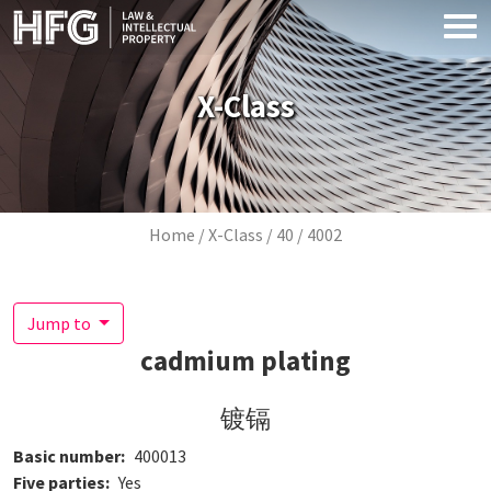
Skip to main content
X-Class
Breadcrumb
Home
X-Class
40
4002
Jump to
cadmium plating
镀镉
Basic number
400013
Five parties
Yes