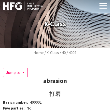
Skip to main content
X-Class
Breadcrumb
Home
X-Class
40
4001
Jump to
abrasion
打磨
Basic number
400001
Five parties
No