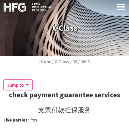
Skip to main content
X-Class
Breadcrumb
Home
X-Class
36
3606
Jump to
check payment guarantee services
支票付款担保服务
Five parties
Yes