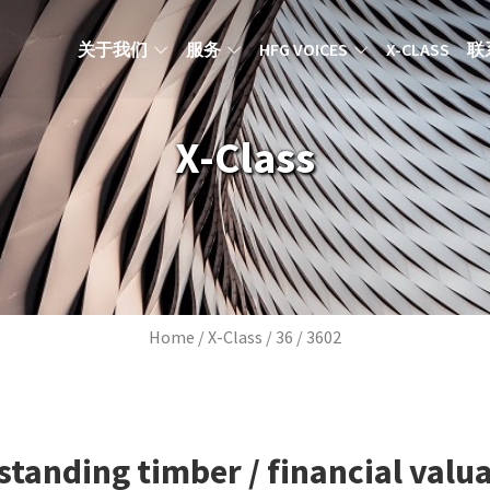
MAIN NAVIGATION ZH
关于我们
服务
HFG VOICES
X-CLASS
联
X-Class
Breadcrumb
Home
X-Class
36
3602
 standing timber / financial valu