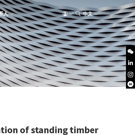
系人
中文
AI
ation of standing timber