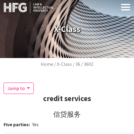
Skip to main content
X-Class
Breadcrumb
Home
X-Class
36
3602
Jump to
credit services
信贷服务
Five parties
Yes