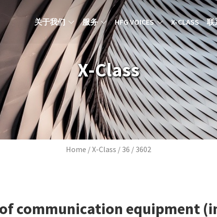
MAIN NAVIGATION ZH
关于我们
服务
HFG VOICES
X-CLASS
联
X-Class
Breadcrumb
Home
X-Class
36
3602
e of communication equipment (i