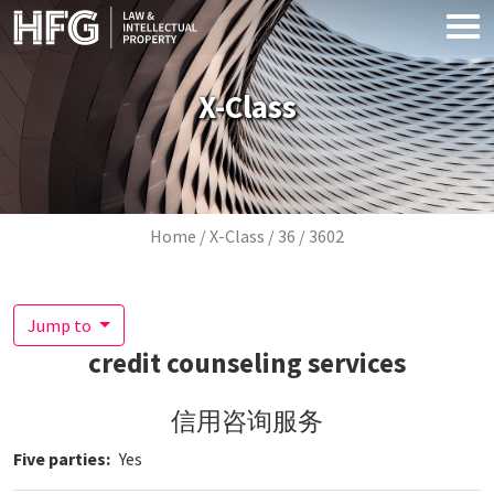
Skip to main content
X-Class
Breadcrumb
Home
X-Class
36
3602
Jump to
credit counseling services
信用咨询服务
Five parties
Yes