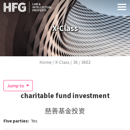
Skip to main content
X-Class
Breadcrumb
Home
X-Class
36
3602
Jump to
charitable fund investment
慈善基金投资
Five parties
Yes