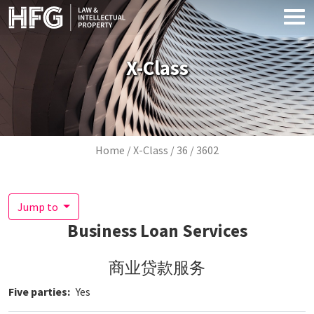
Skip to main content
X-Class
Breadcrumb
Home
X-Class
36
3602
Jump to
Business Loan Services
商业贷款服务
Five parties
Yes