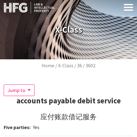
Skip to main content
X-Class
Breadcrumb
Home
X-Class
36
3602
Jump to
accounts payable debit service
应付账款借记服务
Five parties
Yes