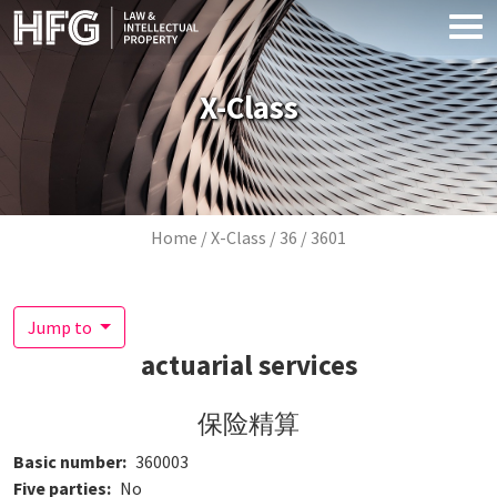
Skip to main content
X-Class
Breadcrumb
Home
X-Class
36
3601
Jump to
actuarial services
保险精算
Basic number
360003
Five parties
No