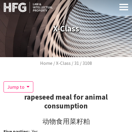
Skip to main content
X-Class
Breadcrumb
Home
X-Class
31
3108
Jump to
rapeseed meal for animal
consumption
动物食用菜籽粕
Five parties
Yes