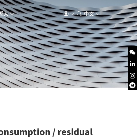
系人
中文
AI
consumption / residual