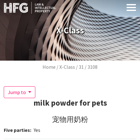
Skip to main content
X-Class
Breadcrumb
Home
X-Class
31
3108
Jump to
milk powder for pets
宠物用奶粉
Five parties
Yes