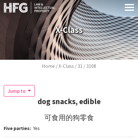
Skip to main content
X-Class
Breadcrumb
Home
X-Class
31
3108
Jump to
dog snacks, edible
可食用的狗零食
Five parties
Yes