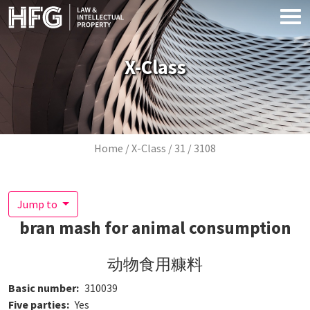
Skip to main content
X-Class
Breadcrumb
Home
X-Class
31
3108
Jump to
bran mash for animal consumption
动物食用糠料
Basic number
310039
Five parties
Yes