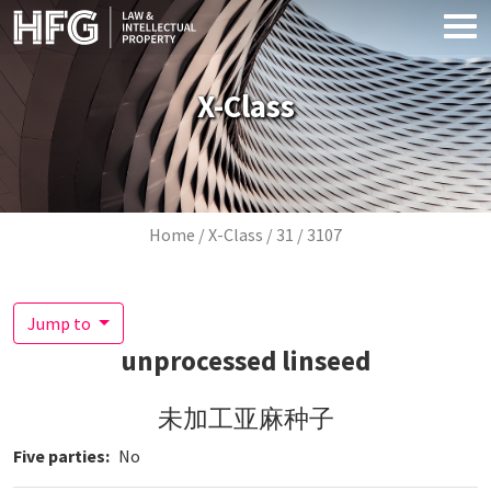
Skip to main content
X-Class
Breadcrumb
Home
X-Class
31
3107
Jump to
unprocessed linseed
未加工亚麻种子
Five parties
No