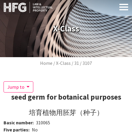
Skip to main content
X-Class
Breadcrumb
Home
X-Class
31
3107
Jump to
seed germ for botanical purposes
培育植物用胚芽（种子）
Basic number
310065
Five parties
No