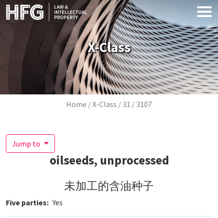
Skip to main content
X-Class
Breadcrumb
Home
X-Class
31
3107
Jump to
oilseeds, unprocessed
未加工的含油种子
Five parties
Yes