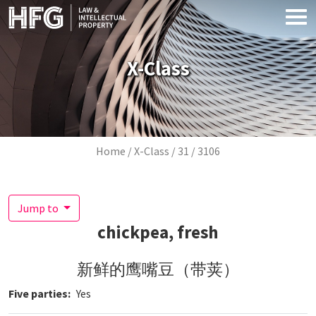
Skip to main content
X-Class
Breadcrumb
Home
X-Class
31
3106
Jump to
chickpea, fresh
新鲜的鹰嘴豆（带荚）
Five parties
Yes