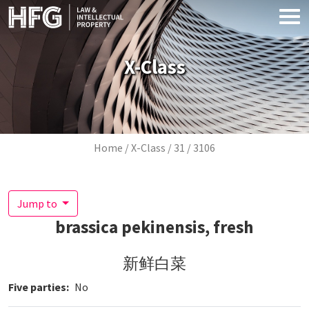
Skip to main content
X-Class
Breadcrumb
Home
X-Class
31
3106
Jump to
brassica pekinensis, fresh
新鲜白菜
Five parties
No