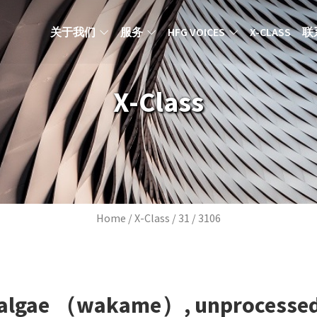
MAIN NAVIGATION ZH
关于我们
服务
HFG VOICES
X-CLASS
联
X-Class
Breadcrumb
Home
X-Class
31
3106
algae （wakame）, unprocesse