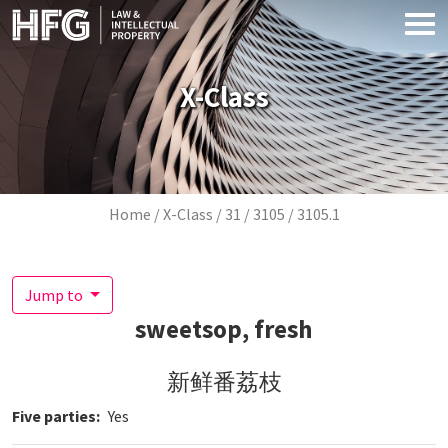
Skip to main content
X-Class
Breadcrumb
Home
X-Class
31
3105
3105.1
Jump to
sweetsop, fresh
新鲜番荔枝
Five parties
Yes