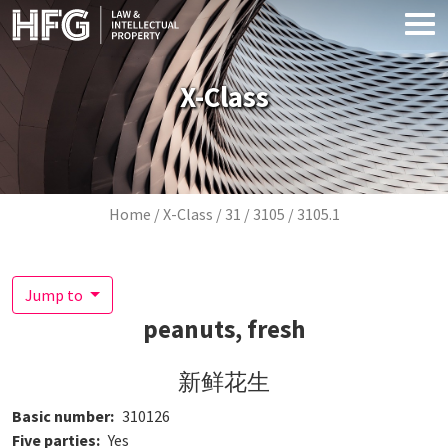
Skip to main content
X-Class
Breadcrumb
Home
X-Class
31
3105
3105.1
Jump to
peanuts, fresh
新鲜花生
Basic number
310126
Five parties
Yes