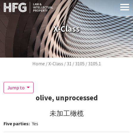
Skip to main content
X-Class
Breadcrumb
Home
X-Class
31
3105
3105.1
Jump to
olive, unprocessed
未加工橄榄
Five parties
Yes