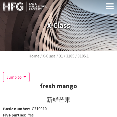
Skip to main content
X-Class
Breadcrumb
Home
X-Class
31
3105
3105.1
Jump to
fresh mango
新鲜芒果
Basic number
C310010
Five parties
Yes