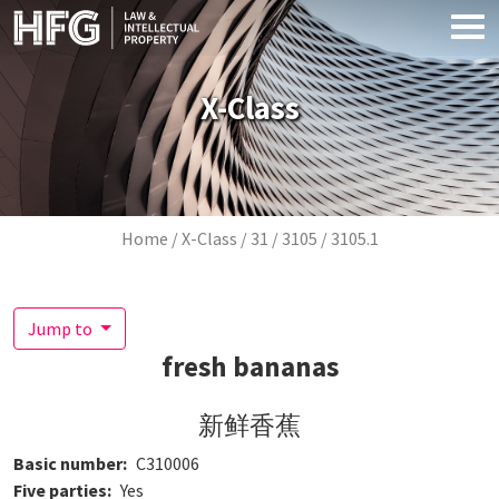
Skip to main content
X-Class
Breadcrumb
Home
X-Class
31
3105
3105.1
Jump to
fresh bananas
新鲜香蕉
Basic number
C310006
Five parties
Yes