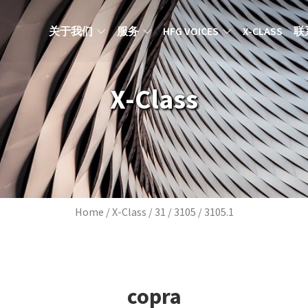
MAIN NAVIGATION ZH
关于我们
服务
HFG VOICES
X-CLASS
联
X-Class
Breadcrumb
Home
X-Class
31
3105
3105.1
copra