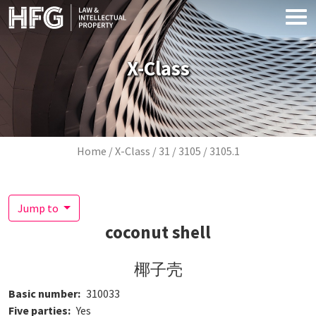
Skip to main content
X-Class
Breadcrumb
Home
X-Class
31
3105
3105.1
Jump to
coconut shell
椰子壳
Basic number
310033
Five parties
Yes