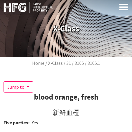
Skip to main content
X-Class
Breadcrumb
Home
X-Class
31
3105
3105.1
Jump to
blood orange, fresh
新鲜血橙
Five parties
Yes