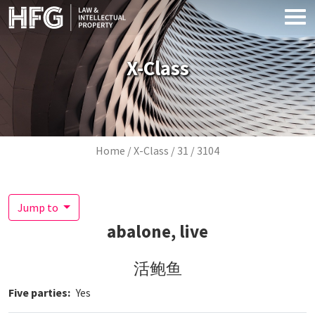
Skip to main content
X-Class
Breadcrumb
Home
X-Class
31
3104
Jump to
abalone, live
活鲍鱼
Five parties
Yes