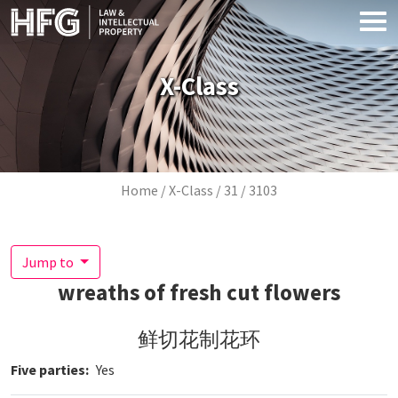
Skip to main content
X-Class
Breadcrumb
Home
X-Class
31
3103
Jump to
wreaths of fresh cut flowers
鲜切花制花环
Five parties
Yes