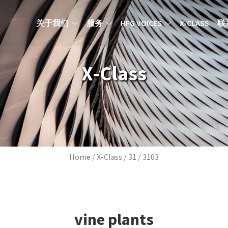
MAIN NAVIGATION ZH
关于我们
服务
HFG VOICES
X-CLASS
联
X-Class
Breadcrumb
Home
X-Class
31
3103
vine plants